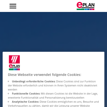
Albanien
Argentinien
Australien
Belgien
Bosnien-Herzegowina
Diese Webseite verwendet folgende Cookies:
Unbedingt erforderliche Cookies:
Diese Cookies sind zur Funktion
Brasilien
der Website erforderlich und können in Ihren Systemen nicht deaktiviert
werden
Funktionelle Cookies:
Mit diesen Cookies ist die Website in der Lage,
Brunei
erweiterte Funktionalität und Personalisierung bereitzustellen
Analytische Cookies:
Diese Cookies ermöglichen es uns, Besuche und
Verkehrsquellen zu zählen, damit wir die Leistung unserer Website