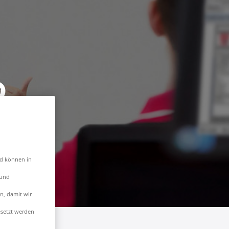
D
nd können in
 und
n, damit wir
setzt werden