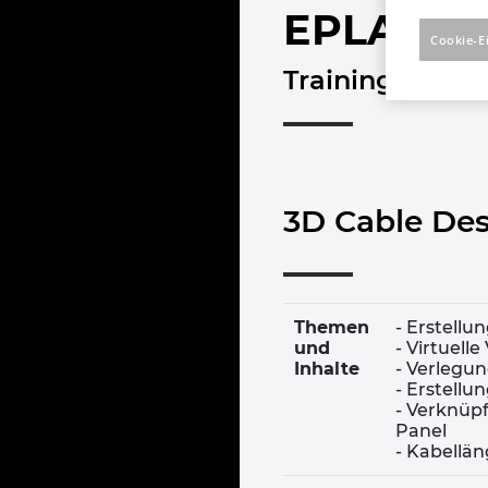
EPLAN Ca
Cookie-E
Trainingsübers
3D Cable De
Themen
- Erstell
und
- Virtuel
Inhalte
- Verlegu
- Erstell
- Verknüp
Panel
- Kabellän