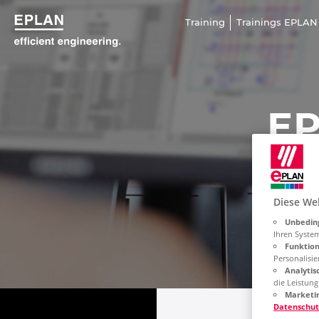
Training
Trainings EPLAN
EP
Train
Diese We
Unbeding
Ihren Syste
Funktion
Personalisie
Analytis
die Leistun
Marketin
Datenschut