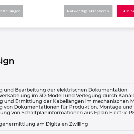
ble proD
instellungen
Notwendige akzeptieren
Alle a
icht
sign
ung und Bearbeitung der elektrischen Dokumentation
le Verkabelung im 3D-Modell und Verlegung durch Kanä
ng und Ermittlung der Kabellängen im mechanischen 
ung von Dokumentationen für Produktion, Montage un
fung von Schaltplaninformationen aus Eplan Electric 
genermittlung am Digitalen Zwilling