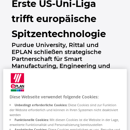
Erste US-Uni-Liga
Bulgarien
trifft europäische
Chile
Spitzentechnologie
China
Purdue University, Rittal und
China Taiwan
EPLAN schließen strategische
Partnerschaft für Smart
Dänemark
Manufacturing, Engineering und
Education
Deutschland
Finnland
Die renommierte Purdue University (USA)
Diese Webseite verwendet folgende Cookies:
sowie Rittal und EPLAN, weltweit führende
Unbedingt erforderliche Cookies:
Diese Cookies sind zur Funktion
Frankreich
Schwesterunternehmen in den Bereichen
der Website erforderlich und können in Ihren Systemen nicht deaktiviert
Industrie-, Elektro- und
werden
Funktionelle Cookies:
Mit diesen Cookies ist die Website in der Lage,
Griechenland
Automatisierungstechnik, haben eine
erweiterte Funktionalität und Personalisierung bereitzustellen
umfassende strategische Partnerschaft
Analytische Cookies:
Diese Cookies ermöglichen es uns, Besuche und