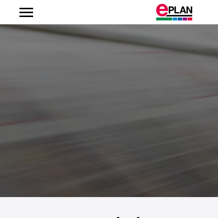
Albanien
Argentinien
Australien
Belgien
Bosnien-Herzegowina
Brasilien
Brunei