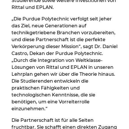
Studierende sowie weitere Investitionen von
Singapur
Rittal und EPLAN.
Slowakei
„Die Purdue Polytechnic verfolgt seit jeher
das Ziel, neue Generationen auf
Slowenien
technikgetriebene Branchen vorzubereiten,
und diese Partnerschaft ist die perfekte
Spanien
Verkörperung dieser Mission“, sagt Dr. Daniel
Castro, Dekan der Purdue Polytechnic.
Südafrika
„Durch die Integration von Weltklasse-
Lösungen von Rittal und EPLAN in unseren
Lehrplan gehen wir über die Theorie hinaus.
Südkorea
Die Studierenden entwickeln die
praktischen Fähigkeiten und
Thailand
technologischen Kenntnisse, die sie
benötigen, um eine Vorreiterrolle
Tschechische Republik
einzunehmen.“
Türkei
Die Partnerschaft ist für alle Seiten
fruchtbar. Sie schafft einen direkten Zugang