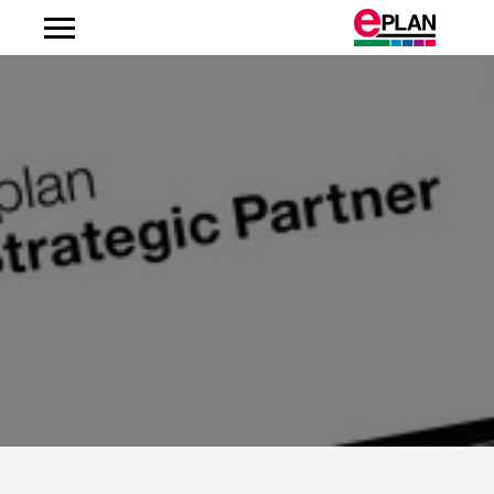
Albanien
Argentinien
Australien
Belgien
Bosnien-Herzegowina
Brasilien
Brunei