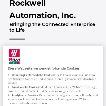
Rockwell
Bulgarien
Automation, Inc.
Chile
Bringing the Connected Enterprise
China
to Life
China Taiwan
Dänemark
Deutschland
Diese Webseite verwendet folgende Cookies:
Finnland
Unbedingt erforderliche Cookies:
Diese Cookies sind zur Funktion
der Website erforderlich und können in Ihren Systemen nicht deaktiviert
Rockwell Automation, Inc. ist ein weltweit
werden
führender Anbieter von industriellen
Frankreich
Funktionelle Cookies:
Mit diesen Cookies ist die Website in der Lage,
Automatisierungs- und
erweiterte Funktionalität und Personalisierung bereitzustellen
Analytische Cookies:
Diese Cookies ermöglichen es uns, Besuche und
Informationslösungen. Unser Ziel ist es, die
Griechenland
Verkehrsquellen zu zählen, damit wir die Leistung unserer Website
Lebensqualität für alle zu verbessern, indem
messen und verbessern können