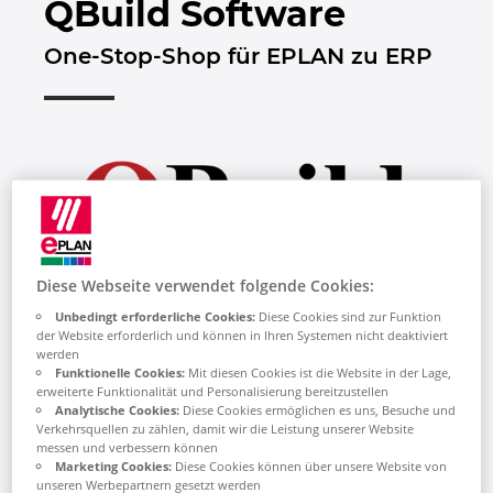
QBuild Software
Bulgarien
One-Stop-Shop für EPLAN zu ERP
Chile
China
China Taiwan
Dänemark
Diese Webseite verwendet folgende Cookies:
Deutschland
Unbedingt erforderliche Cookies:
Diese Cookies sind zur Funktion
QBuild ist der Branchenführer bei der
der Website erforderlich und können in Ihren Systemen nicht deaktiviert
Finnland
werden
Integration von Engineering-Software in
Funktionelle Cookies:
Mit diesen Cookies ist die Website in der Lage,
ERP. Seit Jahrzehnten bieten wir
erweiterte Funktionalität und Personalisierung bereitzustellen
Frankreich
Analytische Cookies:
Diese Cookies ermöglichen es uns, Besuche und
kundenorientierten Service für über 2.000
Verkehrsquellen zu zählen, damit wir die Leistung unserer Website
Hersteller, die CAD-, PDM-, PLM- und
messen und verbessern können
Griechenland
Nesting-Software mit ERP verbinden. Wir
Marketing Cookies:
Diese Cookies können über unsere Website von
unseren Werbepartnern gesetzt werden
sind ein One-Stop-Shop für die