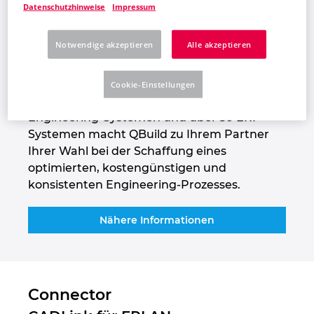
Datenschutzhinweise
Impressum
Großbritannien
Synchronisierung und Verwaltung von
Artikeln und Stücklisten, die Steuerung von
Notwendige akzeptieren
Alle akzeptieren
technischen Änderungsprozessen und die
Indien
automatische Integration von
Verschachtelungsdaten. Unsere
Cookie-Einstellungen
Indonesien
umfassende Erfahrung mit über 50
Engineering-Systemen und über 50 ERP-
Irland
Systemen macht QBuild zu Ihrem Partner
Ihrer Wahl bei der Schaffung eines
Israel
optimierten, kostengünstigen und
konsistenten Engineering-Prozesses.
Italien
Nähere Informationen
Japan
Kanada
Connector
Kolumbien