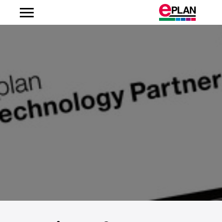
Albanien
Argentinien
Australien
Belgien
Bosnien-Herzegowina
Brasilien
Brunei