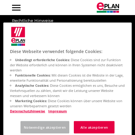
Rechtliche Hinweise
Albanien
Impressum
Argentinien
Datenschutz
Diese Webseite verwendet folgende Cookies:
Cookie-Einstellungen
Unbedingt erforderliche Cookies:
Diese Cookies sind zur Funktion
Australien
der Website erforderlich und können in Ihren Systemen nicht deaktiviert
Code of Conduct
werden
Funktionelle Cookies:
Mit diesen Cookies ist die Website in der Lage,
Belgien
AGB
erweiterte Funktionalität und Personalisierung bereitzustellen
Analytische Cookies:
Diese Cookies ermöglichen es uns, Besuche und
Verkehrsquellen zu zählen, damit wir die Leistung unserer Website
Bosnien-Herzegowina
messen und verbessern können
Marketing Cookies:
Diese Cookies können über unsere Website von
Folgen Sie EPLAN
unseren Werbepartnern gesetzt werden
Brasilien
Datenschutzhinweise
Impressum
Brunei
Notwendige akzeptieren
Alle akzeptieren