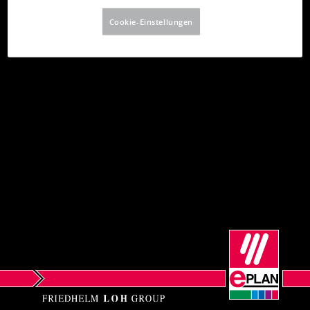
Bulgarien
Cookie-Einstellungen
Chile
China
China Taiwan
Dänemark
Deutschland
Finnland
Frankreich
Griechenland