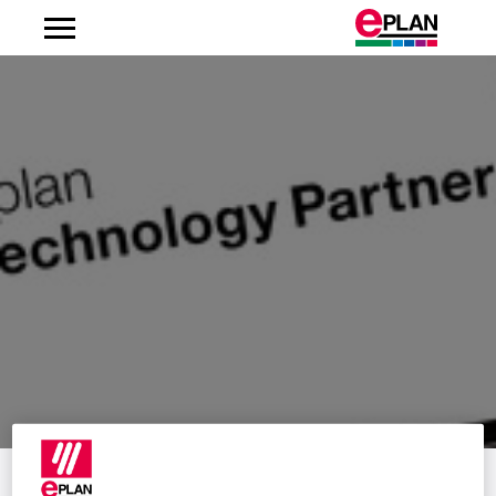
Albanien
Argentinien
Australien
Belgien
Bosnien-Herzegowina
Brasilien
Brunei