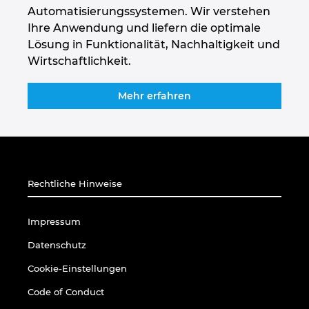
Singapur
Automatisierungssystemen. Wir verstehen
Ihre Anwendung und liefern die optimale
Slowakei
Lösung in Funktionalität, Nachhaltigkeit und
Wirtschaftlichkeit.
Slowenien
Mehr erfahren
Spanien
Südafrika
Südkorea
Rechtliche Hinweise
Thailand
Impressum
Datenschutz
Tschechische Republik
Cookie-Einstellungen
Türkei
Code of Conduct