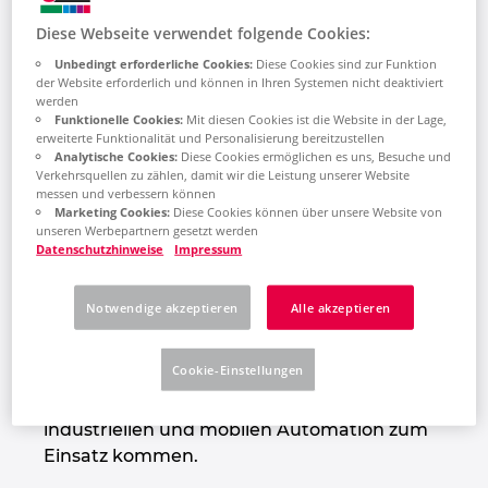
Jetter AG
Bulgarien
Diese Webseite verwendet folgende Cookies:
We automate your success.
Unbedingt erforderliche Cookies:
Diese Cookies sind zur Funktion
Chile
der Website erforderlich und können in Ihren Systemen nicht deaktiviert
werden
Funktionelle Cookies:
Mit diesen Cookies ist die Website in der Lage,
China
erweiterte Funktionalität und Personalisierung bereitzustellen
Analytische Cookies:
Diese Cookies ermöglichen es uns, Besuche und
Verkehrsquellen zu zählen, damit wir die Leistung unserer Website
China Taiwan
messen und verbessern können
Marketing Cookies:
Diese Cookies können über unsere Website von
unseren Werbepartnern gesetzt werden
Dänemark
Datenschutzhinweise
Impressum
Deutschland
Notwendige akzeptieren
Alle akzeptieren
Die Jetter AG steht seit Jahrzehnten für
Finnland
höchste Ansprüche an
Cookie-Einstellungen
Automatisierungslösungen, die in
Frankreich
unterschiedlichsten Branchen der
industriellen und mobilen Automation zum
Griechenland
Einsatz kommen.