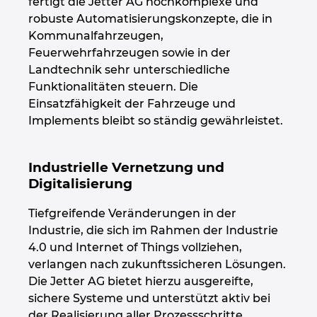
fertigt die Jetter AG hochkomplexe und
robuste Automatisierungskonzepte, die in
Kroatien
Kommunalfahrzeugen,
Feuerwehrfahrzeugen sowie in der
Litauen
Landtechnik sehr unterschiedliche
Funktionalitäten steuern. Die
Luxemburg
Einsatzfähigkeit der Fahrzeuge und
Implements bleibt so ständig gewährleistet.
Malaysia
Industrielle Vernetzung und
Mexiko
Digitalisierung
Neuseeland
Tiefgreifende Veränderungen in der
Industrie, die sich im Rahmen der Industrie
Niederlande
4.0 und Internet of Things vollziehen,
verlangen nach zukunftssicheren Lösungen.
Norwegen
Die Jetter AG bietet hierzu ausgereifte,
sichere Systeme und unterstützt aktiv bei
Österreich
der Realisierung aller Prozessschritte.