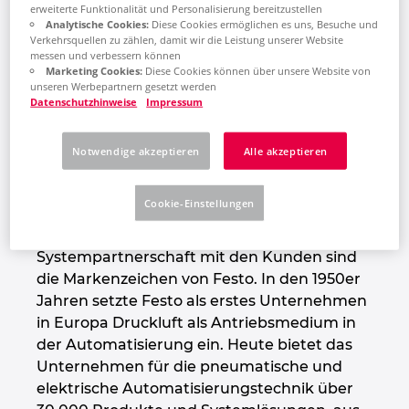
Mensch-Maschine-Kollaboration sowie Aus-
erweiterte Funktionalität und Personalisierung bereitzustellen
Großbritannien
Analytische Cookies:
Diese Cookies ermöglichen es uns, Besuche und
und Weiterbildung setzen.
Verkehrsquellen zu zählen, damit wir die Leistung unserer Website
messen und verbessern können
Indien
Marketing Cookies:
Diese Cookies können über unsere Website von
www.festo.com/group
unseren Werbepartnern gesetzt werden
Datenschutzhinweise
Impressum
Indonesien
Produktivität – die Kernkompetenz
Notwendige akzeptieren
Alle akzeptieren
Irland
von Festo
Cookie-Einstellungen
Israel
Innovationen für höchstmögliche
Produktivität, weltweite Präsenz und enge
Italien
Systempartnerschaft mit den Kunden sind
die Markenzeichen von Festo. In den 1950er
Japan
Jahren setzte Festo als erstes Unternehmen
in Europa Druckluft als Antriebsmedium in
der Automatisierung ein. Heute bietet das
Kanada
Unternehmen für die pneumatische und
elektrische Automatisierungstechnik über
Kolumbien