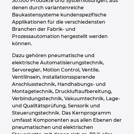
30.000 Produkte und Systemlösungen, aus
denen durch variantenreiche
Kroatien
Baukastensysteme kundenspezifische
Applikationen für die verschiedensten
Litauen
Branchen der Fabrik- und
Prozessautomation hergestellt werden
Luxemburg
können.
Dazu gehören pneumatische und
Malaysia
elektrische Automatisierungstechnik,
Servoregler, Motion Control, Ventile,
Mexiko
Ventilinseln, installationssparende
Anschlusstechnik, Handhabungs- und
Neuseeland
Montagetechnik, Druckluftaufbereitung,
Verbindungstechnik, Vakuumtechnik, Lage-
Niederlande
und Qualitätsprüfung, Sensorik und
Steuerungstechnik. Das Kernprogramm
Norwegen
umfasst Komponenten aus allen Ebenen der
pneumatischen und elektrischen
Österreich