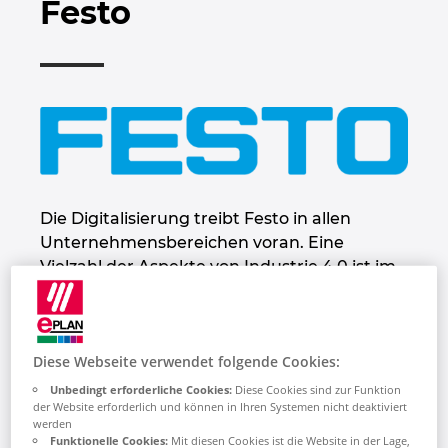
Festo
Bulgarien
Chile
China
China Taiwan
Dänemark
Die Digitalisierung treibt Festo in allen
Unternehmensbereichen voran. Eine
Deutschland
Vielzahl der Aspekte von Industrie 4.0 ist im
Unternehmen Festo heute bereits Realität.
Festo begleitet seine Kunden und
Finnland
Mitarbeiter in die digitale Zukunft. Dafür
Diese Webseite verwendet folgende Cookies:
entwickelt das Unternehmen neue
Frankreich
zukunftsweisende Konzepte, die auf den
Unbedingt erforderliche Cookies:
Diese Cookies sind zur Funktion
der Website erforderlich und können in Ihren Systemen nicht deaktiviert
Dreiklang von innovativen und
Griechenland
werden
energieeffizienten Technologien, intuitiver
Funktionelle Cookies:
Mit diesen Cookies ist die Website in der Lage,