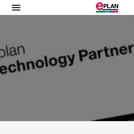
Albanien
Argentinien
Australien
Belgien
Bosnien-Herzegowina
Brasilien
Brunei