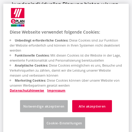
kundenindividuellen Planung bieten wir von
der Gebäudevisualisierung, über die
Peru
Planung, die Konstruktion und die
Programmierung bis hin zu
Philippinen
Diese Webseite verwendet folgende Cookies:
Anlagenausrüstung, Schaltanlagenbau,
VPN-Anlagenvernetzung und Montage alles
Unbedingt erforderliche Cookies:
Diese Cookies sind zur Funktion
Polen
der Website erforderlich und können in Ihren Systemen nicht deaktiviert
an. Dazu natürlich auch Service,
werden
Instandhaltung und Fernwartung.”
Funktionelle Cookies:
Mit diesen Cookies ist die Website in der Lage,
Portugal
erweiterte Funktionalität und Personalisierung bereitzustellen
Praktisch seit der Gründung werden
Analytische Cookies:
Diese Cookies ermöglichen es uns, Besuche und
Verkehrsquellen zu zählen, damit wir die Leistung unserer Website
Softwarelösungen und Services von EPLAN
Rumänien
messen und verbessern können
dabei genutzt. „EPLAN unterstützt uns
Marketing Cookies:
Diese Cookies können über unsere Website von
unseren Werbepartnern gesetzt werden
durchgängig von der Angebotserstellung bis
Schweden
Datenschutzhinweise
Impressum
zum Service und Wartung,“ erklärt Armin
Schwarze, Konstruktionsleiter bei Protec
Schweiz
Notwendige akzeptieren
Alle akzeptieren
Technologies. EPLAN Electric P8 wird etwa
für die Schaltplan- und
Serbien
Stücklistenerstellung, Artikelverwaltung und
Cookie-Einstellungen
Etikettengenerierung eingesetzt, EPLAN