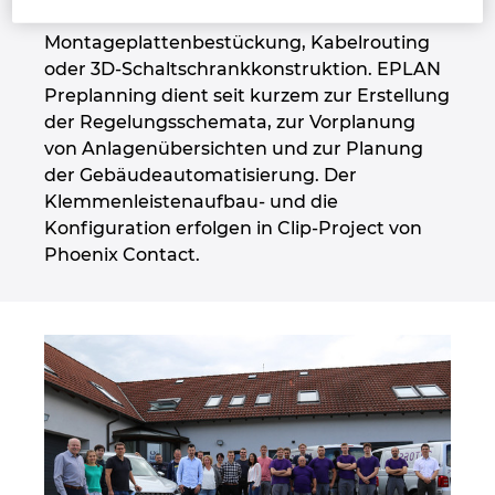
Singapur
Pro Panel unter anderem für die
Montageplattenbestückung, Kabelrouting
Slowakei
oder 3D-Schaltschrankkonstruktion. EPLAN
Preplanning dient seit kurzem zur Erstellung
Slowenien
der Regelungsschemata, zur Vorplanung
von Anlagenübersichten und zur Planung
Spanien
der Gebäudeautomatisierung. Der
Klemmenleistenaufbau- und die
Konfiguration erfolgen in Clip-Project von
Südafrika
Phoenix Contact.
Südkorea
Thailand
Tschechische Republik
Türkei