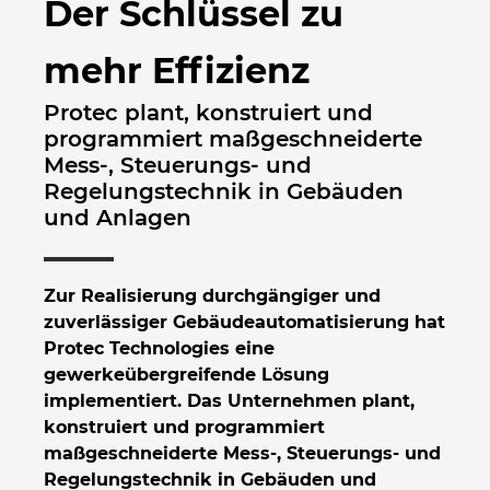
Der Schlüssel zu
Bulgarien
mehr Effizienz
Chile
Protec plant, konstruiert und
China
programmiert maßgeschneiderte
Mess-, Steuerungs- und
China Taiwan
Regelungstechnik in Gebäuden
und Anlagen
Dänemark
Deutschland
Zur Realisierung durchgängiger und
zuverlässiger Gebäudeautomatisierung hat
Finnland
Protec Technologies eine
gewerkeübergreifende Lösung
implementiert. Das Unternehmen plant,
Frankreich
konstruiert und programmiert
maßgeschneiderte Mess-, Steuerungs- und
Griechenland
Regelungstechnik in Gebäuden und