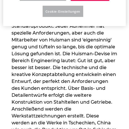
hochwertiger Technik und Kreativität.
Vom
Cookie-Einstellungen
Konzept zur Konstruktion
Peru
Die Kunden entscheiden sich selten für ein
Standardprodukt. Jeder Abnehmer hat
Philippinen
spezielle Anforderungen, aber auch die
Mitarbeiter von Huisman sind 'eigensinnig'
Polen
genug und tüfteln so lange, bis die optimale
Lösung gefunden ist. Die Huisman-Devise im
Portugal
Bereich Engineering lautet: Gut ist gut, aber
besser ist besser. Die technische und die
Rumänien
kreative Konzeptabteilung entwickeln einen
Entwurf, der perfekt den Anforderungen
Schweden
des Kunden entspricht. Über Basis- und
Detailentwürfe erfolgt die weitere
Schweiz
Konstruktion von Stahlteilen und Getriebe.
Anschließend werden die
Serbien
Werkstattzeichnungen erstellt. Diese
werden an die Werke in Tschechien, China