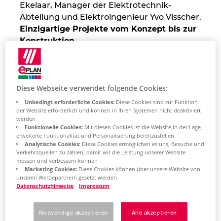
Ekelaar, Manager der Elektrotechnik-
Kroatien
Abteilung und Elektroingenieur Yvo Visscher.
Einzigartige Projekte vom Konzept bis zur
Konstruktion
Litauen
Huisman hat sich auf den Entwurf und den
Bau von Hebe- und Transportanlagen für die
Luxemburg
Schifffahrt, den Offshore-Bereich und die
Diese Webseite verwendet folgende Cookies:
Hoch- und Tiefbauindustrie weltweit
Malaysia
spezialisiert. Das alt eingesessene
Unbedingt erforderliche Cookies:
Diese Cookies sind zur Funktion
der Website erforderlich und können in Ihren Systemen nicht deaktiviert
Stahlbearbeitungsunternehmen Huisman
Mexiko
werden
(vor 80 Jahren gegründet) und das seit 25
Funktionelle Cookies:
Mit diesen Cookies ist die Website in der Lage,
Jahren tätige Ingenieurbüro Itrec tragen
erweiterte Funktionalität und Personalisierung bereitzustellen
Neuseeland
Analytische Cookies:
Diese Cookies ermöglichen es uns, Besuche und
gemeinsam Sorge dafür, dass Produkte vom
Verkehrsquellen zu zählen, damit wir die Leistung unserer Website
Reißbrett bis zur Inbetriebnahme komplett
messen und verbessern können
Niederlande
Marketing Cookies:
Diese Cookies können über unsere Website von
in eigener Regie produziert werden. Die
unseren Werbepartnern gesetzt werden
Projekte sind äußerst komplex und
Datenschutzhinweise
Impressum
Norwegen
innovativ. Lösungsorientiertes Denken ist
hier gefragt. Und genau darin liegt der Kern
Notwendige akzeptieren
Alle akzeptieren
Österreich
des Erfolges: in der Kombination aus