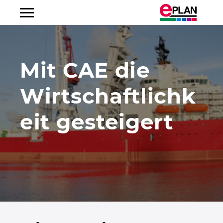
Albanien
Mit CAE die
Argentinien
Wirtschaftlichk
Australien
eit gesteigert
Belgien
Bosnien-Herzegowina
Brasilien
Brunei