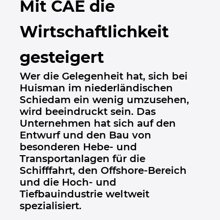
Mit CAE die
Bulgarien
Wirtschaftlichkeit
Chile
gesteigert
China
Wer die Gelegenheit hat, sich bei
China Taiwan
Huisman im niederländischen
Schiedam ein wenig umzusehen,
Dänemark
wird beeindruckt sein. Das
Unternehmen hat sich auf den
Deutschland
Entwurf und den Bau von
besonderen Hebe- und
Finnland
Transportanlagen für die
Schifffahrt, den Offshore-Bereich
Frankreich
und die Hoch- und
Tiefbauindustrie weltweit
spezialisiert.
Griechenland