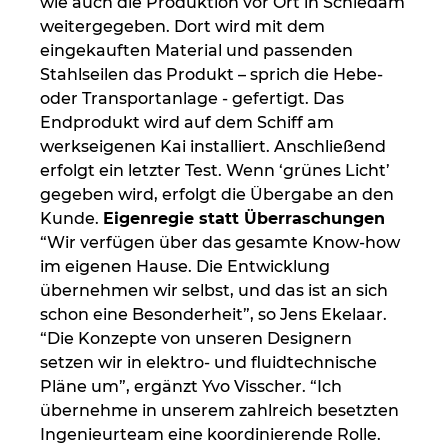
wie auch die Produktion vor Ort in Schiedam
Singapur
weitergegeben. Dort wird mit dem
eingekauften Material und passenden
Slowakei
Stahlseilen das Produkt – sprich die Hebe-
oder Transportanlage - gefertigt. Das
Slowenien
Endprodukt wird auf dem Schiff am
werkseigenen Kai installiert. Anschließend
Spanien
erfolgt ein letzter Test. Wenn ‘grünes Licht’
gegeben wird, erfolgt die Übergabe an den
Südafrika
Kunde.
Eigenregie statt Überraschungen
“Wir verfügen über das gesamte Know-how
Südkorea
im eigenen Hause. Die Entwicklung
übernehmen wir selbst, und das ist an sich
Thailand
schon eine Besonderheit”, so Jens Ekelaar.
“Die Konzepte von unseren Designern
Tschechische Republik
setzen wir in elektro- und fluidtechnische
Pläne um”, ergänzt Yvo Visscher. “Ich
übernehme in unserem zahlreich besetzten
Türkei
Ingenieurteam eine koordinierende Rolle.